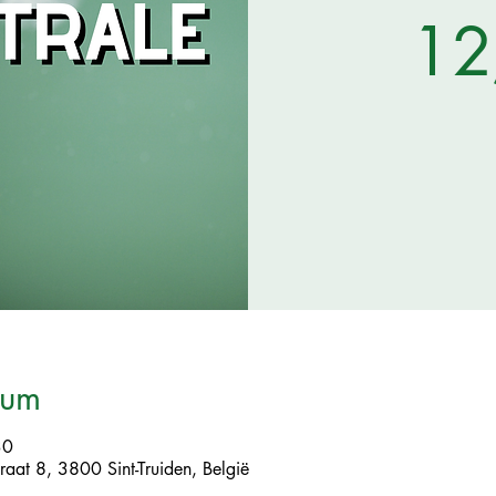
12
tum
30
raat 8, 3800 Sint-Truiden, België