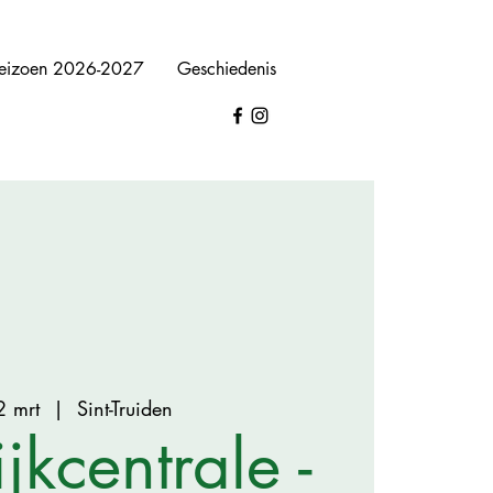
eizoen 2026-2027
Geschiedenis
2 mrt
  |  
Sint-Truiden
jkcentrale -