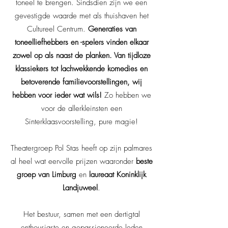
toneel te brengen. Sindsdien zijn we een
gevestigde waarde met als thuishaven het
Cultureel Centrum.
Generaties van
toneelliefhebbers en -spelers vinden elkaar
zowel op als naast de planken. Van tijdloze
klassiekers tot lachwekkende komedies en
betoverende familievoorstellingen, wij
hebben voor ieder wat wils!
Zo hebben we
voor de allerkleinsten een
Sinterklaasvoorstelling, pure magie!
Theatergroep Pol Stas heeft op zijn palmares
al heel wat eervolle prijzen waaronder
beste
groep van Limburg
en
laureaat Koninklijk
Landjuweel
.
Het bestuur, samen met een dertigtal
enthousiaste en gepassioneerde leden